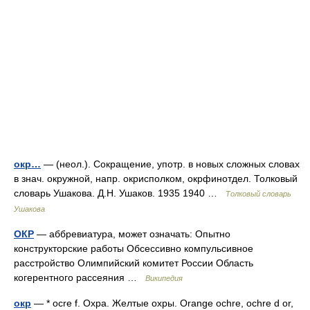
окр…
— (неол.). Сокращение, употр. в новых сложных словах
в знач. окружной, напр. окрисполком, окрфинотдел. Толковый
словарь Ушакова. Д.Н. Ушаков. 1935 1940 …
Толковый словарь
Ушакова
ОКР
— аббревиатура, может означать: Опытно
конструкторские работы Обсессивно компульсивное
расстройство Олимпийский комитет России Область
когерентного рассеяния …
Википедия
окр
— * ocre f. Охра. Желтые охры. Orange ochre, ochre d or,