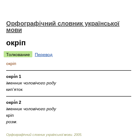
Орфографічний словник української
мови
окріп
Толкование
Перевод
окріп
—————————————————————————————
окрі́п 1
іменник чоловічого роду
кип'яток
—————————————————————————————
окрі́п 2
іменник чоловічого роду
кріп
розм.
Орфографічний словник української мови
.
2005
.