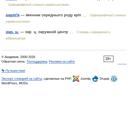
Орфографічний словник української мови
окріп'я
— іменник середнього роду кріп …
Орфографічний словник
української мови
окр. ц.
— окр. ц. окружной центр …
Словарь сокращений и
аббревиатур
© Академик, 2000-2026
18+
Обратная связь:
Техподдержка
,
Реклама на сайте
👣 Путешествия
Экспорт словарей на сайты
, сделанные на PHP,
Joomla,
Drupal,
WordPress, MODx.