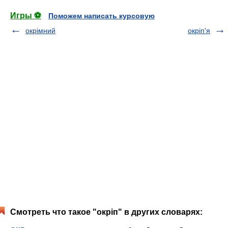
Игры ⚽
Поможем написать курсовую
окрімний
окріп'я
Смотреть что такое "окріп" в других словарях: