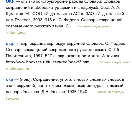
ОКР
— опытно конструкторские работы Словари: Словарь
сокращений и аббревиатур армии и спецслужб. Сост. А. А.
Щелоков. М.: ООО «Издательство АСТ», ЗАО «Издательский
дом Гелеос», 2003. 318 с., С. Фадеев. Словарь сокращений
современного русского языка. С …
Словарь сокращений и
аббревиатур
окр.
— окр. окраина окр. округ окружной Словарь: С. Фадеев.
Словарь сокращений современного русского языка. С. Пб.:
Политехника, 1997. 527 с. окр. окрестности карт. Источник:
http://www.booksite.ru/fulltext/red/book/3.htm …
Словарь сокращений
и аббревиатур
окр
— (нов.). Сокращение, употр. в новых сложных словах в
знач. окружной, напр. окрисполком, окрфинотдел. Толковый
словарь Ушакова. Д.Н. Ушаков. 1935 1940 …
Толковый словарь
Ушакова