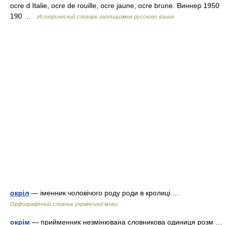
ocre d Italie, ocre de rouille, ocre jaune, ocre brune. Виннер 1950
190 …
Исторический словарь галлицизмов русского языка
окріл
— іменник чоловічого роду роди в кролиці …
Орфографічний словник української мови
окрім
— прийменник незмінювана словникова одиниця розм …